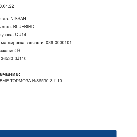
0.04.22
авто: NISSAN
 авто: BLUEBIRD
кузова: QU14
 маркировка запчасти: 036-0000101
ожение: R
 36530-3J110
ечание:
ВЫЕ ТОРМОЗА R/36530-3J110