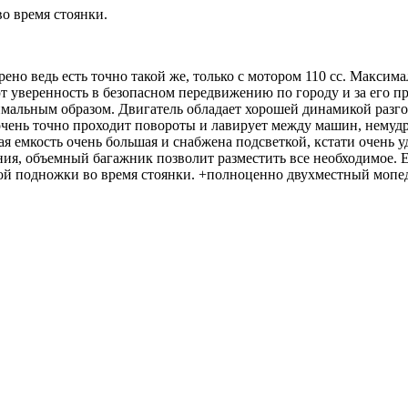
о время стоянки.
рено ведь есть точно такой же, только с мотором 110 сс. Максим
ют уверенность в безопасном передвижению по городу и за его п
имальным образом. Двигатель обладает хорошей динамикой разго
чень точно проходит повороты и лавирует между машин, немудре
я емкость очень большая и снабжена подсветкой, кстати очень у
ния, объемный багажник позволит разместить все необходимое. 
й подножки во время стоянки. +полноценно двухместный мопед,