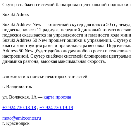
Скутер снабжен системой блокировки центральной подножки в
Suzuki Adress
Suzuki Address New — отличный скутер для класса 50 сс, немуд
подвеска, колеса 12 радиуса, передний дисковый тормоз вселя
подвески сказывается на управляемости и плавности хода мин
Suzuki Address 50 New прощает ошибки в управлении. Скутер о
класса конструкция рамы и правильная развесовка. Подседельна
Address 50 New ,будет удобно людям любого роста и телосложе
настроенной. Скутер снабжен системой блокировки центрально
динамика разгона, высокая максимальная скорость.
-сложности в поиске некоторых запчастей
г. Владивосток
ул. Волжская, 1A —
карта проезда
+7 924 730-18-18
,
+7 924 730-19-19
moto@amixcenter.ru
г. Красноярск