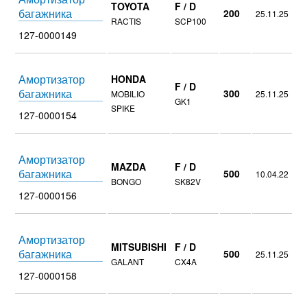
TOYOTA
F / D
багажника
200
25.11.25
RACTIS
SCP100
127-0000149
Амортизатор
HONDA
F / D
багажника
300
MOBILIO
25.11.25
GK1
SPIKE
127-0000154
Амортизатор
MAZDA
F / D
багажника
500
10.04.22
BONGO
SK82V
127-0000156
Амортизатор
MITSUBISHI
F / D
багажника
500
25.11.25
GALANT
CX4A
127-0000158