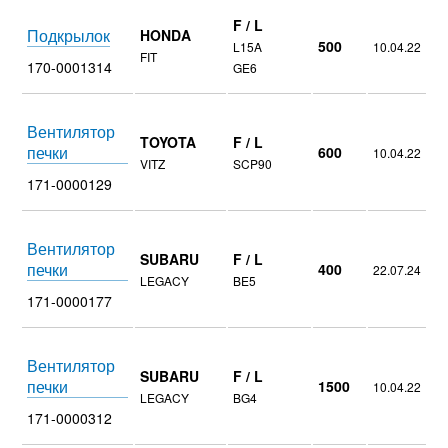
F / L
Подкрылок
HONDA
500
L15A
10.04.22
FIT
170-0001314
GE6
Вентилятор
TOYOTA
F / L
печки
600
10.04.22
VITZ
SCP90
171-0000129
Вентилятор
SUBARU
F / L
печки
400
22.07.24
LEGACY
BE5
171-0000177
Вентилятор
SUBARU
F / L
печки
1500
10.04.22
LEGACY
BG4
171-0000312