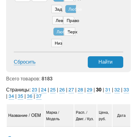
Зад
Любое
Лево
Право
Любое
Верх
Низ
Сбросить
Найти
Всего товаров:
8183
Страницы:
23
|
24
|
25
|
26
|
27
|
28
|
29
|
30
|
31
|
32
|
33
|
34
|
35
|
36
|
37
Марка /
Расп. /
Цена,
Название / OEM
Дата
Модель
Двиг. / Куз.
руб.