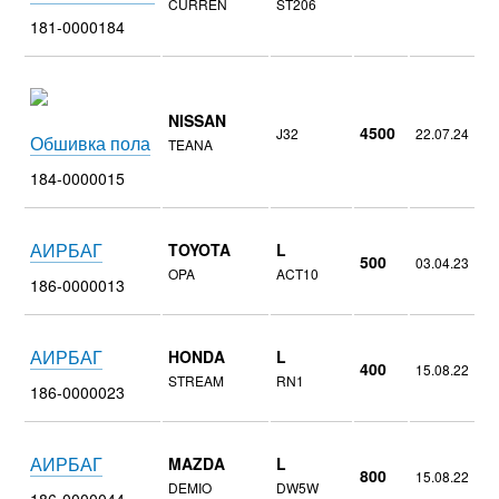
CURREN
ST206
181-0000184
NISSAN
4500
J32
22.07.24
Обшивка пола
TEANA
184-0000015
АИРБАГ
TOYOTA
L
500
03.04.23
OPA
ACT10
186-0000013
АИРБАГ
HONDA
L
400
15.08.22
STREAM
RN1
186-0000023
АИРБАГ
MAZDA
L
800
15.08.22
DEMIO
DW5W
186-0000044