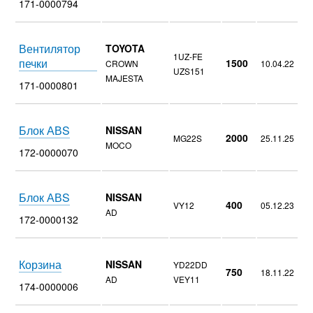
171-0000794
Вентилятор
TOYOTA
1UZ-FE
печки
1500
CROWN
10.04.22
UZS151
MAJESTA
171-0000801
Блок АВS
NISSAN
2000
MG22S
25.11.25
MOCO
172-0000070
Блок АВS
NISSAN
400
VY12
05.12.23
AD
172-0000132
Корзина
NISSAN
YD22DD
750
18.11.22
AD
VEY11
174-0000006