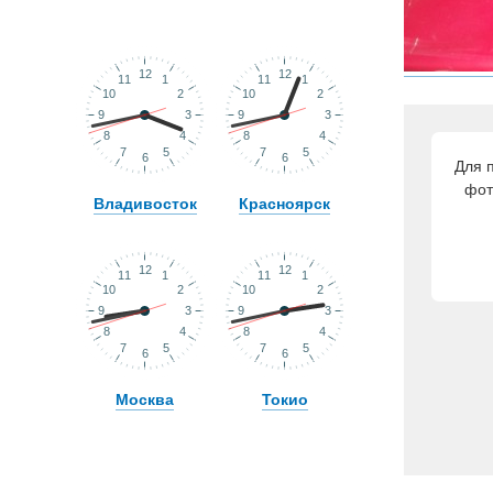
Для 
фот
Владивосток
Красноярск
Москва
Токио