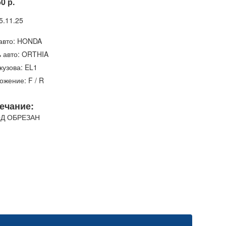
50 р.
5.11.25
авто: HONDA
 авто: ORTHIA
кузова: EL1
ожение: F / R
ечание:
Д ОБРЕЗАН