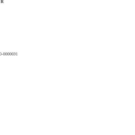
 R
0-0000691