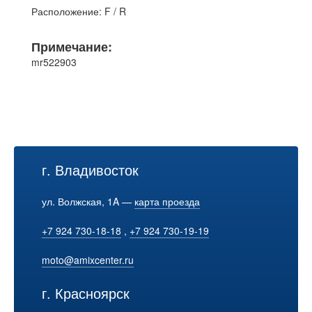
Расположение: F / R
Примечание:
mr522903
г. Владивосток
ул. Волжская, 1A —
карта проезда
+7 924 730-18-18
,
+7 924 730-19-19
moto@amixcenter.ru
г. Красноярск